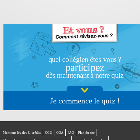
quel collégien êtes-vous ?
participez
dès maintenant à notre quiz
Je commence le quiz !
Mentions légales & crédits
CGU
CGA
FAQ
Plan du site
Charte de protection des données personnelles
Paramètres des cookies