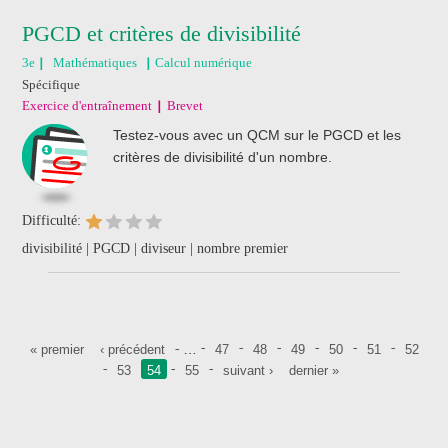
PGCD et critères de divisibilité
3e
Mathématiques
Calcul numérique
Spécifique
Exercice d'entraînement
Brevet
Testez-vous avec un QCM sur le PGCD et les
critères de divisibilité d'un nombre.
Difficulté:
divisibilité | PGCD | diviseur | nombre premier
Pages
…
« premier
‹ précédent
47
48
49
50
51
52
53
54
55
suivant ›
dernier »