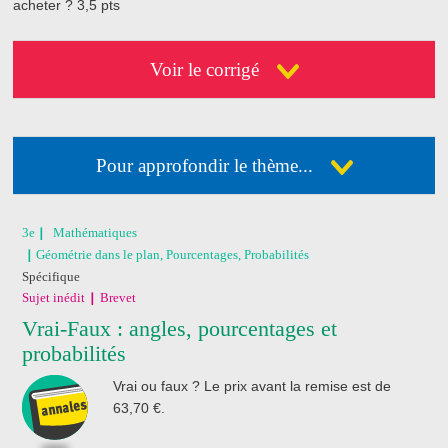
acheter ?
3,5 pts
Voir le corrigé
Pour approfondir le thème...
Déja abonné ?
Connectez-vous
3e
Mathématiques
Géométrie dans le plan, Pourcentages, Probabilités
Pas encore abonné ?
Consultez nos offres !
Spécifique
Sujet inédit
Brevet
Vrai-Faux : angles, pourcentages et
J'ai acheté un livre
probabilités
de révision
Nathan
Vrai ou faux ? Le prix avant la remise est de
63,70 €.