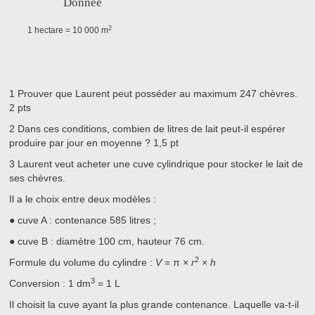
Donnée
2
1 hectare = 10 000 m
1
Prouver que Laurent peut posséder au maximum 247 chèvres.
2 pts
2
Dans ces conditions, combien de litres de lait peut-il espérer
produire par jour en moyenne ?
1,5 pt
3
Laurent veut acheter une cuve cylindrique pour stocker le lait de
ses chèvres.
Il a le choix entre deux modèles :
●
cuve A : contenance 585 litres ;
●
cuve B : diamètre 100 cm, hauteur 76 cm.
2
Formule du volume du cylindre :
V
= π ×
r
×
h
3
Conversion :
1 dm
= 1 L
Il choisit la cuve ayant la plus grande contenance. Laquelle va-t-il