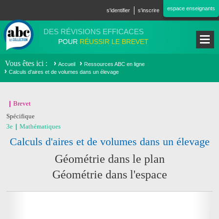
Aller au contenu principal
espace enseignants
s'identifier
s'inscrire
DES RÉVISIONS EFFICACES
POUR
RÉUSSIR LE BREVET
Vous êtes ici
Accueil
Ressources ABC en ligne
Calculs d'aires et de volumes dans un élevage
Brevet
Spécifique
3e
Mathématiques
Calculs d'aires et de volumes dans un élevage
Géométrie dans le plan
Géométrie dans l'espace