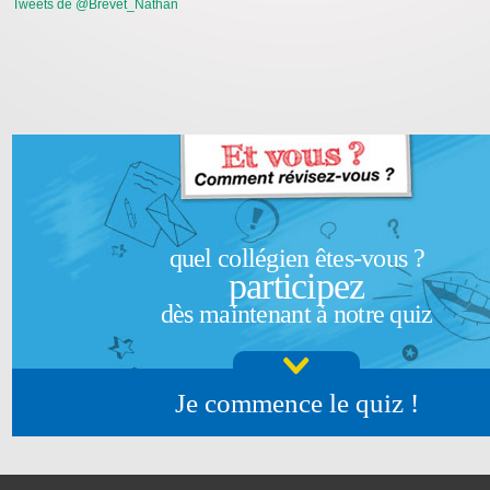
Tweets de @Brevet_Nathan
quel collégien êtes-vous ?
participez
dès maintenant à notre quiz
Je commence le quiz !