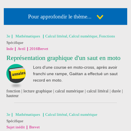
Pour approfondir le thème...
Déja abonné ?
Connectez-vous
3e
Mathématiques
Calcul littéral, Calcul numérique, Fonctions
Spécifique
Pas encore abonné ?
Consultez nos offres !
Inde
Avril
2016
Brevet
Représentation graphique d'un saut en moto
J'ai acheté un livre
Lors d'une course en moto-cross, après avoir
de révision
franchi une rampe, Gaëtan a effectué un saut
Nathan
record en moto.
fonction | lecture graphique | calcul numérique | calcul littéral | durée |
hauteur
3e
Mathématiques
Calcul littéral, Calcul numérique
Spécifique
Sujet inédit
Brevet