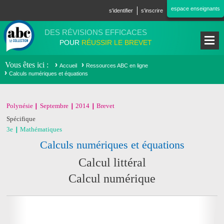
Aller au contenu principal
espace enseignants
s'identifier
s'inscrire
DES RÉVISIONS EFFICACES
POUR
RÉUSSIR LE BREVET
Vous êtes ici
Accueil
Ressources ABC en ligne
Calculs numériques et équations
Polynésie
Septembre
2014
Brevet
Spécifique
3e
Mathématiques
Calculs numériques et équations
Calcul littéral
Calcul numérique