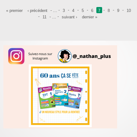
Pages
…
« premier
‹ précédent
3
4
5
6
7
8
9
10
…
11
suivant ›
dernier »