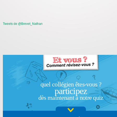
Tweets de @Brevet_Nathan
quel collégien êtes-vous ?
participez
dès maintenant à notre quiz