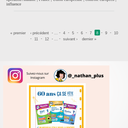
influence
Pages
…
« premier
‹ précédent
4
5
6
7
8
9
10
…
11
12
suivant ›
dernier »