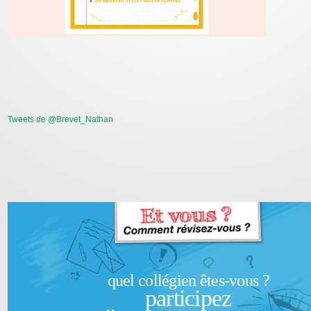
Tweets de @Brevet_Nathan
quel collégien êtes-vous ?
participez