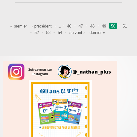
Pages
…
« premier
‹ précédent
46
47
48
49
50
51
52
53
54
suivant ›
dernier »