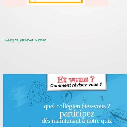
Tweets de @Brevet_Nathan
quel collégien êtes-vous ?
participez
dès maintenant à notre quiz