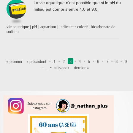
La vie aquatique n'est possible que si le pH du
milieu est compris entre 4,0 et 9,0.
vie aquatique | pH | aquarium | indicateur coloré | bicarbonate de
sodium
Pages
« premier
‹ précédent
1
2
3
4
5
6
7
8
9
…
suivant ›
dernier »