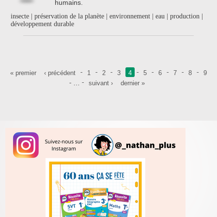
humains.
insecte | préservation de la planète | environnement | eau | production |
développement durable
Pages
« premier
‹ précédent
1
2
3
4
5
6
7
8
9
…
suivant ›
dernier »