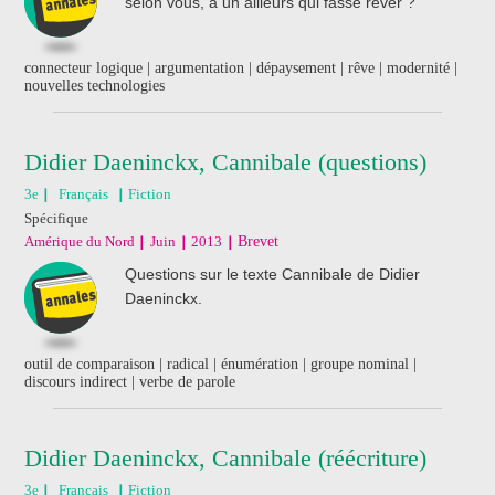
selon vous, à un ailleurs qui fasse rêver ?
connecteur logique | argumentation | dépaysement | rêve | modernité |
nouvelles technologies
Didier Daeninckx, Cannibale (questions)
3e
Français
Fiction
Spécifique
Amérique du Nord
Juin
2013
Brevet
Questions sur le texte Cannibale de Didier
Daeninckx.
outil de comparaison | radical | énumération | groupe nominal |
discours indirect | verbe de parole
Didier Daeninckx, Cannibale (réécriture)
3e
Français
Fiction