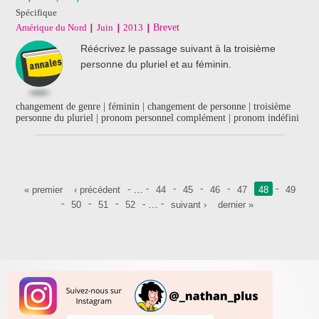
Spécifique
Amérique du Nord
Juin
2013
Brevet
Réécrivez le passage suivant à la troisième
personne du pluriel et au féminin.
changement de genre | féminin | changement de personne | troisième
personne du pluriel | pronom personnel complément | pronom indéfini
Pages
…
« premier
‹ précédent
44
45
46
47
48
49
…
50
51
52
suivant ›
dernier »