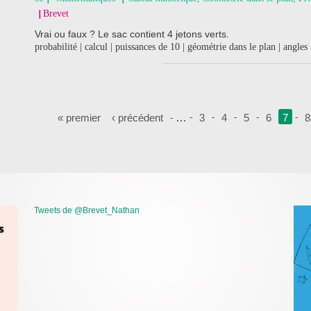
Brevet
Vrai ou faux ? Le sac contient 4 jetons verts.
probabilité | calcul | puissances de 10 | géométrie dans le plan | angles 
Pages
« premier
‹ précédent
…
3
4
5
6
7
8
Tweets de @Brevet_Nathan