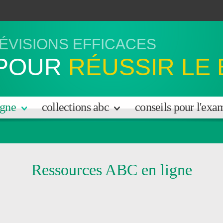
ÉVISIONS EFFICACES
POUR
RÉUSSIR LE
igne
collections abc
conseils pour l'ex
Ressources ABC en ligne