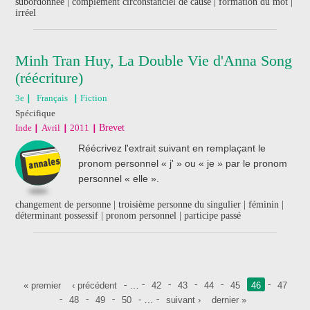
subordonnée | complément circonstanciel de cause | formation du mot |
irréel
Minh Tran Huy, La Double Vie d'Anna Song
(réécriture)
3e
Français
Fiction
Spécifique
Inde
Avril
2011
Brevet
Réécrivez l'extrait suivant en remplaçant le
pronom personnel « j' » ou « je » par le pronom
personnel « elle ».
changement de personne | troisième personne du singulier | féminin |
déterminant possessif | pronom personnel | participe passé
Pages
…
« premier
‹ précédent
42
43
44
45
46
47
…
48
49
50
suivant ›
dernier »