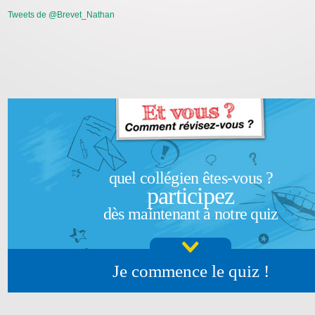
Tweets de @Brevet_Nathan
quel collégien êtes-vous ?
participez
dès maintenant à notre quiz
Je commence le quiz !