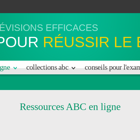
ÉVISIONS EFFICACES
POUR
RÉUSSIR LE
igne
collections abc
conseils pour l'ex
Ressources ABC en ligne