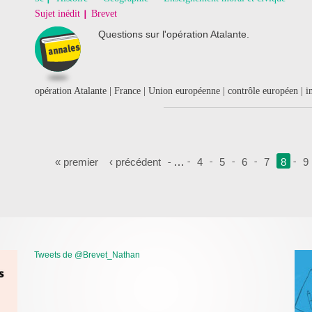
Sujet inédit
Brevet
Questions sur l'opération Atalante.
opération Atalante | France | Union européenne | contrôle européen | i
Pages
« premier
‹ précédent
…
4
5
6
7
8
9
Tweets de @Brevet_Nathan