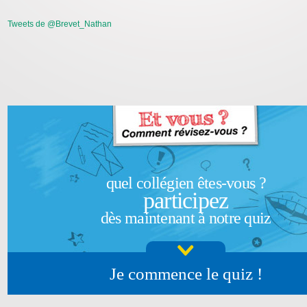
Tweets de @Brevet_Nathan
quel collégien êtes-vous ?
participez
dès maintenant à notre quiz
Je commence le quiz !