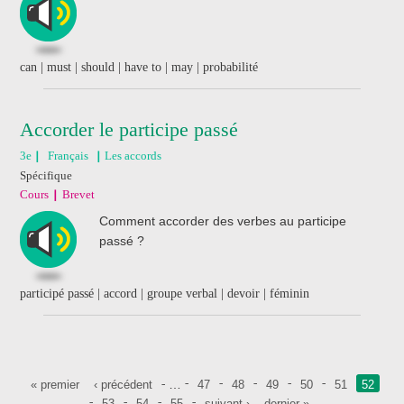
can | must | should | have to | may | probabilité
Accorder le participe passé
3e
Français
Les accords
Spécifique
Cours
Brevet
Comment accorder des verbes au participe
passé ?
participé passé | accord | groupe verbal | devoir | féminin
Pages
…
« premier
‹ précédent
47
48
49
50
51
52
53
54
55
suivant ›
dernier »