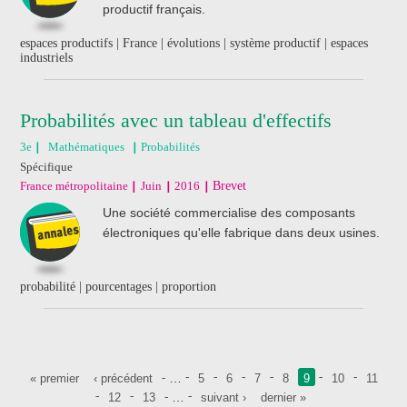
productif français.
espaces productifs | France | évolutions | système productif | espaces
industriels
Probabilités avec un tableau d'effectifs
3e
Mathématiques
Probabilités
Spécifique
France métropolitaine
Juin
2016
Brevet
Une société commercialise des composants
électroniques qu'elle fabrique dans deux usines.
probabilité | pourcentages | proportion
Pages
…
« premier
‹ précédent
5
6
7
8
9
10
11
…
12
13
suivant ›
dernier »