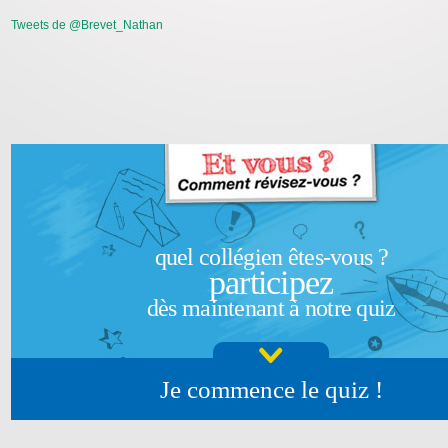
Tweets de @Brevet_Nathan
quel collégien êtes-vous ?
participez
dès maintenant à notre quiz
Je commence le quiz !