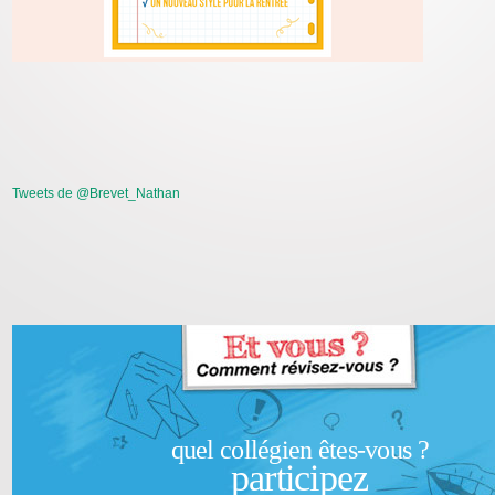
Tweets de @Brevet_Nathan
quel collégien êtes-vous ?
participez