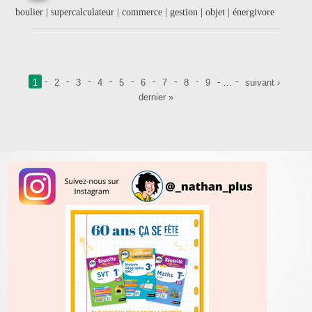
boulier | supercalculateur | commerce | gestion | objet | énergivore
Pages
…
1
2
3
4
5
6
7
8
9
suivant ›
dernier »